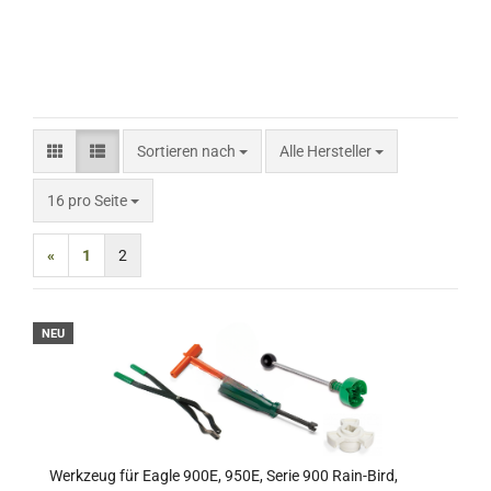
Sortieren nach
Sortieren nach
Alle Hersteller
pro Seite
16 pro Seite
«
1
2
NEU
Werkzeug für Eagle 900E, 950E, Serie 900 Rain-Bird,