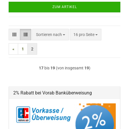
ZUM ARTIKEL
Sortieren nach
pro Seite
Sortieren nach
16 pro Seite
«
1
2
17
bis
19
(von insgesamt
19
)
2% Rabatt bei Vorab Banküberweisung