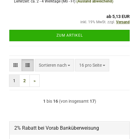
Lieferzeit: ca. 2 - 4 Werktage (Mo - Fr)
(Ausland abweichend)
ab 5,13 EUR
inkl. 19% MwSt. zzgl.
Versand
ZUM ARTIKEL
Sortieren nach
pro Seite
Sortieren nach
16 pro Seite
1
2
»
1
bis
16
(von insgesamt
17
)
2% Rabatt bei Vorab Banküberweisung