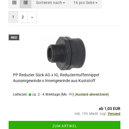
Sortieren nach
pro Seite
Sortieren nach
16 pro Seite
1
2
»
NEU
PP Reduzier Sück AG x IG, Reduziermuffennippel
Aussengewinde x Innengewinde aus Kuststoff
Lieferzeit:
ca. 2 - 4 Werktage (Mo - Fr)
(Ausland abweichend)
ab 1,03 EUR
inkl. 19% MwSt. zzgl.
Versand
ZUM ARTIKEL