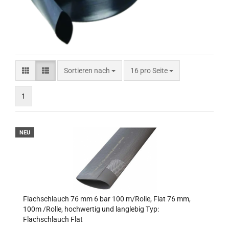
Sortieren nach
pro Seite
Sortieren nach
16 pro Seite
1
NEU
Flachschlauch 76 mm 6 bar 100 m/Rolle, Flat 76 mm,
100m /Rolle, hochwertig und langlebig Typ:
Flachschlauch Flat