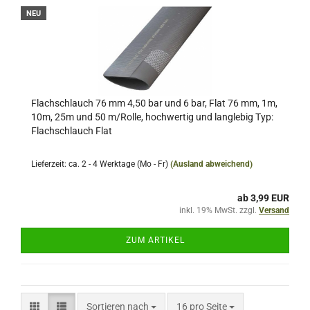
NEU
Flachschlauch 76 mm 4,50 bar und 6 bar, Flat 76 mm, 1m,
10m, 25m und 50 m/Rolle, hochwertig und langlebig Typ:
Flachschlauch Flat
Lieferzeit: ca. 2 - 4 Werktage (Mo - Fr)
(Ausland abweichend)
ab 3,99 EUR
inkl. 19% MwSt. zzgl.
Versand
ZUM ARTIKEL
Sortieren nach
pro Seite
Sortieren nach
16 pro Seite