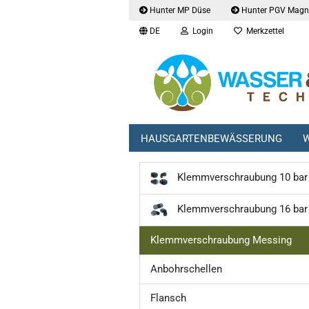
Hunter MP Düse
Hunter PGV Magne
DE
Login
Merkzettel
HAUSGARTENBEWÄSSERUNG
W
Klemmverschraubung 10 bar
Klemmverschraubung 16 bar
Klemmverschraubung Messing
Anbohrschellen
Flansch