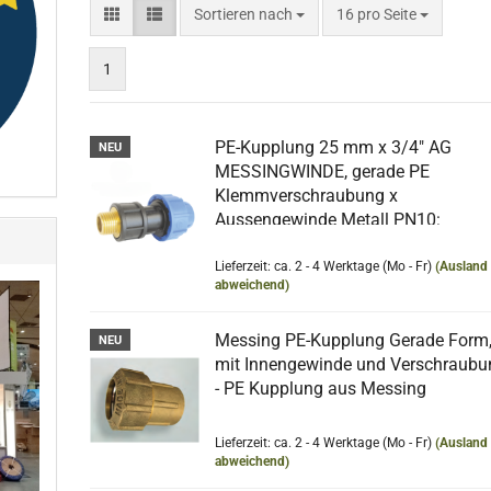
Sortieren nach
pro Seite
Sortieren nach
16 pro Seite
1
PE-Kupplung 25 mm x 3/4" AG
NEU
MESSINGWINDE, gerade PE
Klemmverschraubung x
Aussengewinde Metall PN10:
MESSING GEWINDE 3/4" AG x 25 P
Kunststoff
Lieferzeit: ca. 2 - 4 Werktage (Mo - Fr)
(Ausland
abweichend)
Messing PE-Kupplung Gerade Form
NEU
mit Innengewinde und Verschraubu
- PE Kupplung aus Messing
Lieferzeit: ca. 2 - 4 Werktage (Mo - Fr)
(Ausland
abweichend)