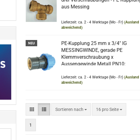
aus Messing
Lieferzeit: ca. 2 - 4 Werktage (Mo - Fr)
(Ausland
abweichend)
PE-Kupplung 25 mm x 3/4" IG
NEU
MESSINGWINDE, gerade PE
Klemmverschraubung x
Aussengewinde Metall PN10:
MESSING GEWINDE 3/4" IG x 25 P
Kunststoff
Lieferzeit: ca. 2 - 4 Werktage (Mo - Fr)
(Ausland
abweichend)
Sortieren nach
pro Seite
Sortieren nach
16 pro Seite
1