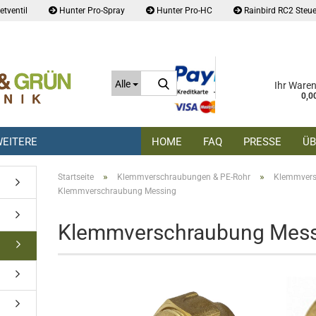
tventil
Hunter Pro-Spray
Hunter Pro-HC
Rainbird RC2 Steue
Suche...
Alle
Ihr Ware
0,0
EITERE
HOME
FAQ
PRESSE
ÜB
»
»
Startseite
Klemmverschraubungen & PE-Rohr
Klemmver
Klemmverschraubung Messing
Klemmverschraubung Mess