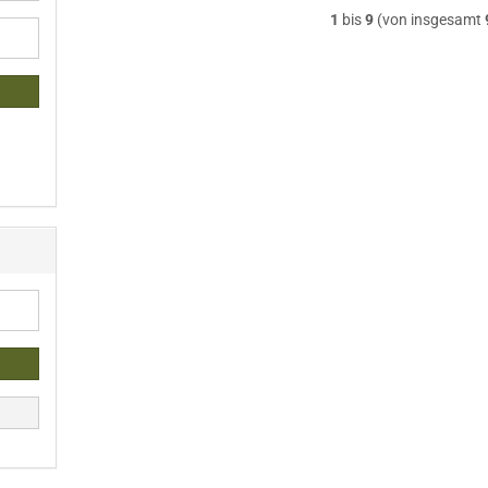
1
bis
9
(von insgesamt