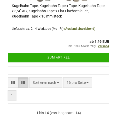
Kugelhahn Tape, Kugelhahn Tape x Tape, Kugelhahn Tape
x 3/4" AG, Kugelhahn Tape x Flat Flachschlauch,
Kugelhahn Tape x 16 mm steck
Lieferzeit: ca. 2 - 4 Werktage (Mo - Fr)
(Ausland abweichend)
ab 1,46 EUR
inkl. 19% MwSt. zzgl.
Versand
ZUM ARTIKEL
Sortieren nach
pro Seite
Sortieren nach
16 pro Seite
1
1
bis
14
(von insgesamt
14
)