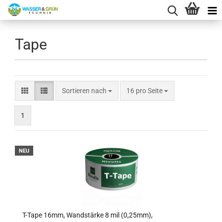
Tape
Sortieren nach
pro Seite
Sortieren nach
16 pro Seite
1
NEU
T-Tape 16mm, Wandstärke 8 mil (0,25mm),