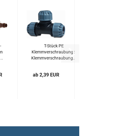
-
T-Stück PE
en
Klemmverschraubung x
..
Klemmverschraubung...
R
ab 2,39 EUR