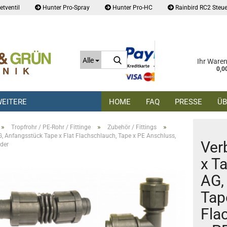
tventil
Hunter Pro-Spray
Hunter Pro-HC
Rainbird RC2 Steue
Suche...
Alle
Ihr Ware
0,0
EITERE
HOME
FAQ
PRESSE
ÜB
»
»
»
Tropfrohr / PE-Rohr / Fittinge
Zubehör / Fittings
AG, Anfangsstück Tape x Flat Flachschlauch, Tape x PE Anschluss,
Ver
der
x Ta
AG,
Tap
Fla