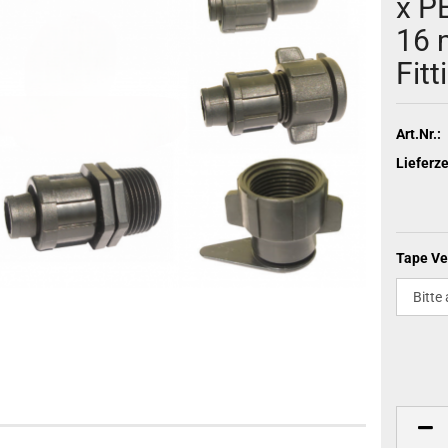
x P
16 
Fitt
Art.Nr.:
Lieferze
Tape Ver