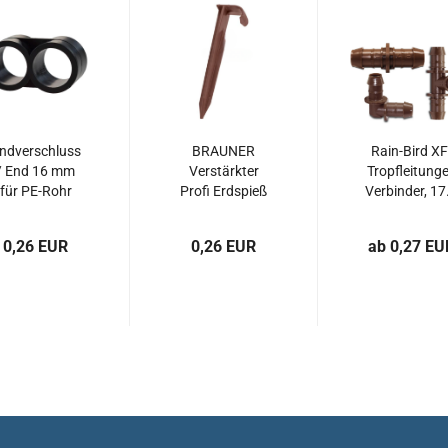
ndverschluss
BRAUNER
Rain-Bird XF
/ End 16 mm
Verstärkter
Tropfleitung
für PE-Rohr
Profi Erdspieß
Verbinder, 17.
LD...
Erdhaken...
0,26 EUR
0,26 EUR
ab 0,27 EU