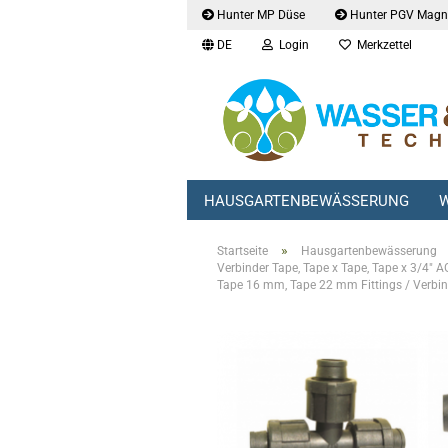
Hunter MP Düse
Hunter PGV Magne
DE
Login
Merkzettel
HAUSGARTENBEWÄSSERUNG
W
»
Startseite
Hausgartenbewässerung
Verbinder Tape, Tape x Tape, Tape x 3/4" 
Tape 16 mm, Tape 22 mm Fittings / Verbin