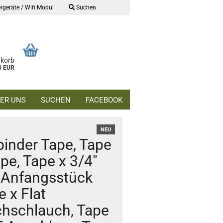
rgeräte / Wifi Modul
Suchen
nkorb
0 EUR
ER UNS
SUCHEN
FACEBOOK
NEU
binder Tape, Tape
pe, Tape x 3/4"
 Anfangsstück
e x Flat
chschlauch, Tape