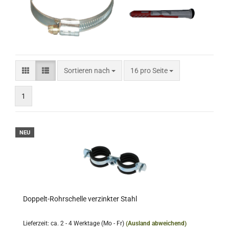
Sortieren nach
pro Seite
Sortieren nach
16 pro Seite
1
NEU
Doppelt-Rohrschelle verzinkter Stahl
Lieferzeit: ca. 2 - 4 Werktage (Mo - Fr)
(Ausland abweichend)