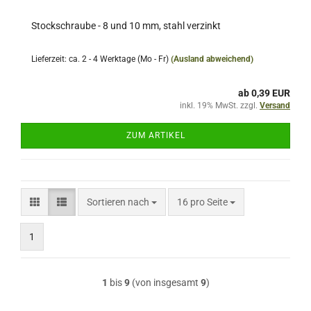
Stockschraube - 8 und 10 mm, stahl verzinkt
Lieferzeit: ca. 2 - 4 Werktage (Mo - Fr)
(Ausland abweichend)
ab 0,39 EUR
inkl. 19% MwSt. zzgl.
Versand
ZUM ARTIKEL
Sortieren nach
pro Seite
Sortieren nach
16 pro Seite
1
1
bis
9
(von insgesamt
9
)