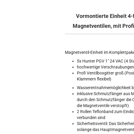
Vormontierte Einheit 4
Magnetventilen, mit Prof
Magnetventil-Einheit im Komplettpake
5x Hunter PGV 1" 24 VAC (4 Sta
hochwertige Verschraubunge
Profi Ventilboxgitter groß (Pos
Klammern flexibel)
Wasserentnahmemöglichkeit bz
inklusive Schmutzfänger aus M
durch den Schmutzfänger die C
die Magnetventile verstopft)
2 Rollen Teflonband zum Eindi
verbunden sind
Sicherheitsventil: Das Sicherhe
solange das Hauptmagnetventil 