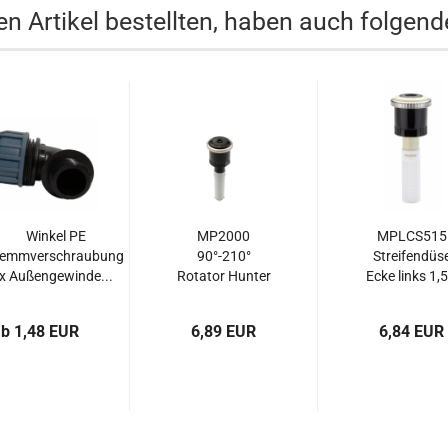
n Artikel bestellten, haben auch folgende
Winkel PE
MP2000
MPLCS515
lemmverschraubung
90°-210°
Streifendüs
x Außengewinde...
Rotator Hunter
Ecke links 1,5
MP-Düse
4,6...
Rotary...
b 1,48 EUR
6,89 EUR
6,84 EUR