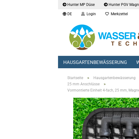
Hunter MP Düse
Hunter PGV Magne
DE
Login
Merkzettel
HAUSGARTENBEWÄSSERUNG
W
»
Startseite
Hausgartenbewässerung
»
25 mm Anschlüsse
Vormontierte Einheit 4-fach, 25 mm, Magne