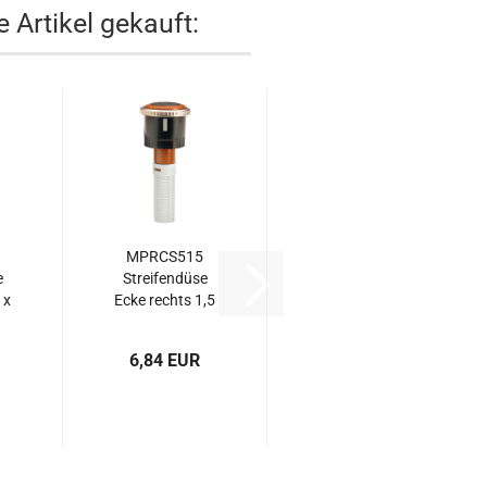
 Artikel gekauft:
MPRCS515
e
Streifendüse
 x
Ecke rechts 1,5
x 4,6...
6,84 EUR