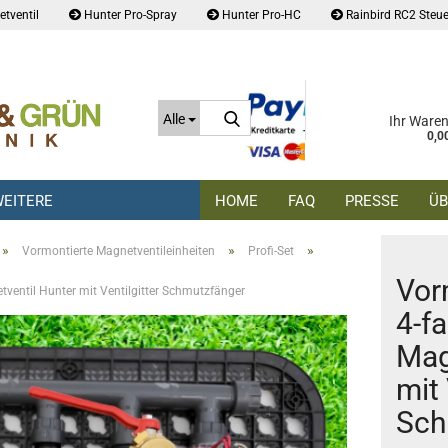
tventil
Hunter Pro-Spray
Hunter Pro-HC
Rainbird RC2 Steue
Suche...
Alle
Ihr Ware
0,0
EITERE
HOME
FAQ
PRESSE
ÜB
»
»
»
Vormontierte Magnetventileinheiten
Profi-Set
Vor
tventil Hunter mit Ventilgitter Schmutzfänger
4-f
Mag
mit 
Sch