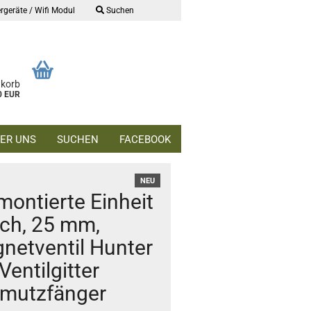
rgeräte / Wifi Modul
Suchen
nkorb
0 EUR
ER UNS
SUCHEN
FACEBOOK
NEU
montierte Einheit
ach, 25 mm,
netventil Hunter
Ventilgitter
mutzfänger