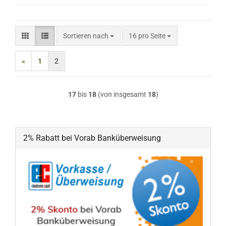
Sortieren nach
pro Seite
Sortieren nach
16 pro Seite
«
1
2
17
bis
18
(von insgesamt
18
)
2% Rabatt bei Vorab Banküberweisung