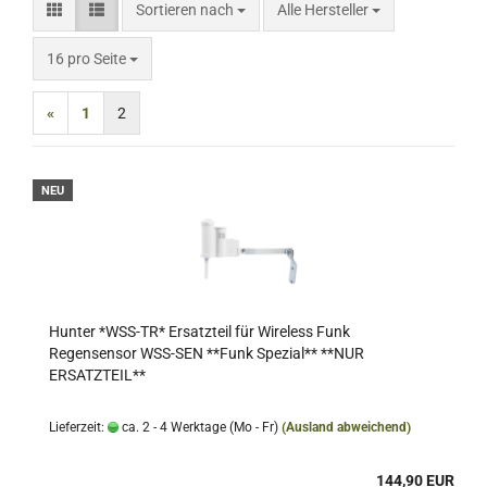
Sortieren nach
Sortieren nach
Alle Hersteller
pro Seite
16 pro Seite
«
1
2
NEU
Hunter *WSS-TR* Ersatzteil für Wireless Funk
Regensensor WSS-SEN **Funk Spezial** **NUR
ERSATZTEIL**
Lieferzeit:
ca. 2 - 4 Werktage (Mo - Fr)
(Ausland abweichend)
144,90 EUR