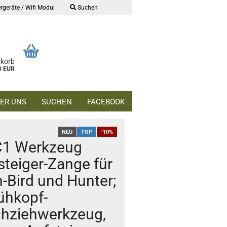
rgeräte / Wifi Modul
Suchen
nkorb
0 EUR
ER UNS
SUCHEN
FACEBOOK
NEU
TOP
-10%
1 Werkzeug
steiger-Zange für
n-Bird und Hunter;
ühkopf-
hziehwerkzeug,