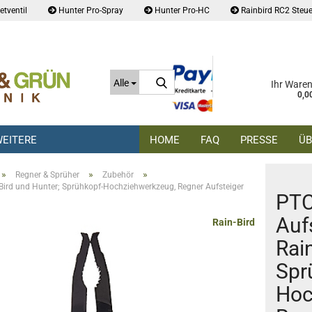
tventil
Hunter Pro-Spray
Hunter Pro-HC
Rainbird RC2 Steue
Suche...
Alle
Ihr Ware
0,0
EITERE
HOME
FAQ
PRESSE
ÜB
»
»
»
Regner & Sprüher
Zubehör
Bird und Hunter; Sprühkopf-Hochziehwerkzeug, Regner Aufsteiger
PTC
Auf
Rain-Bird
Rai
Spr
Hoc