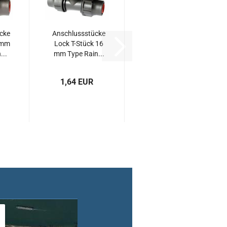
cke
Anschlussstücke
 mm
Lock T-Stück 16
...
mm Type Rain...
1,64 EUR