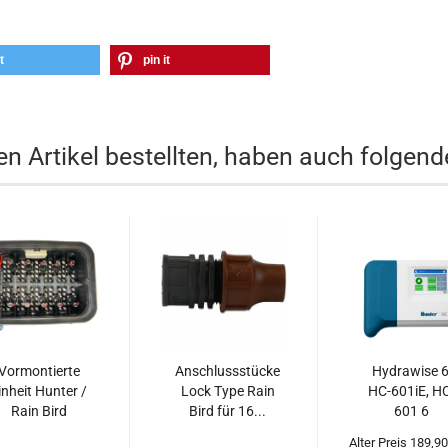
t
pin it
n Artikel bestellten, haben auch folgende
Vormontierte
Anschlussstücke
Hydrawise 6
inheit Hunter /
Lock Type Rain
HC-601iE, H
Rain Bird
Bird für 16...
601 6
gnetventile,...
Stationen...
Alter Preis 189,9