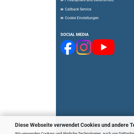
Privatsphäre und Datenschutz
Callback Service
Cookie Einstellungen
SOCIAL MEDIA
Diese Webseite verwendet Cookies und andere T
Vertrag widerrufen
Wir verwenden Cookies und ähnliche Technologien, auch von Drittanbie