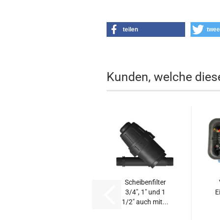
teilen
twee
Kunden, welche diese
Scheibenfilter
3/4", 1" und 1
E
1/2" auch mit...
Ma