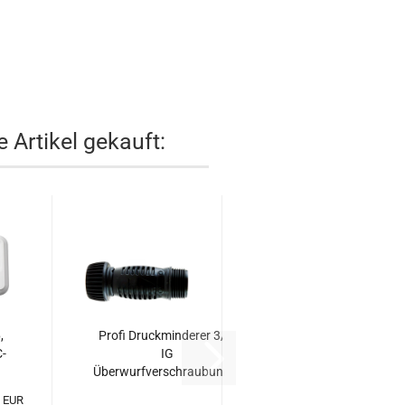
 Artikel gekauft:
,
Profi Druckminderer 3/4"
C-
IG
Überwurfverschraubung...
0 EUR