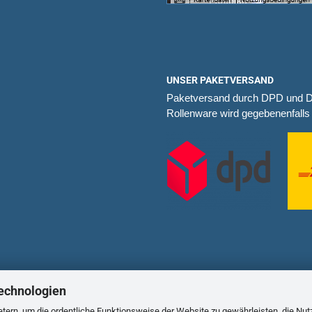
UNSER PAKETVERSAND
Paketversand durch DPD und 
Rollenware wird gegebenenfalls 
echnologien
tern, um die ordentliche Funktionsweise der Website zu gewährleisten, die Nu