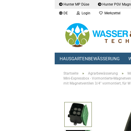
Hunter MP Düse
Hunter PGV Magne
DE
Login
Merkzettel
HAUSGARTENBEWÄSSERUNG
W
»
»
Startseite
Agrarbewässerung
Ma
Mini-Expressbox - Vormontierte-Magnetvent
mit Magnetventilen 3/4" vormontiert, für W