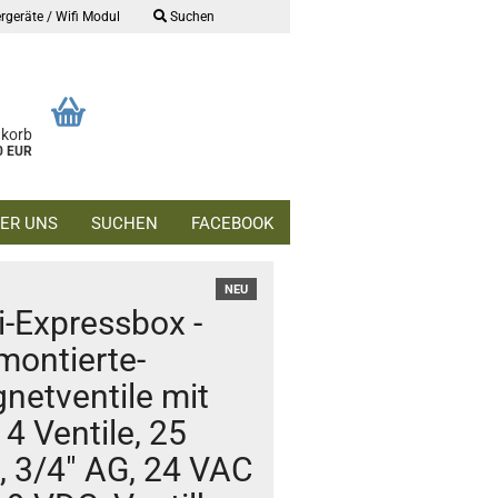
rgeräte / Wifi Modul
Suchen
nkorb
0 EUR
ER UNS
SUCHEN
FACEBOOK
NEU
i-Expressbox -
montierte-
netventile mit
4 Ventile, 25
 3/4" AG, 24 VAC