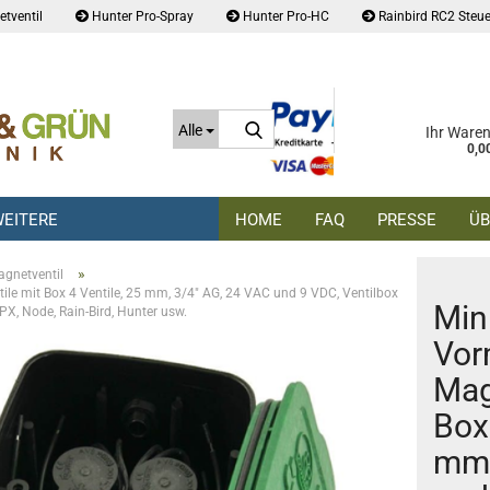
tventil
Hunter Pro-Spray
Hunter Pro-HC
Rainbird RC2 Steue
Suche...
Alle
Ihr Ware
0,0
EITERE
HOME
FAQ
PRESSE
ÜB
»
gnetventil
ile mit Box 4 Ventile, 25 mm, 3/4" AG, 24 VAC und 9 VDC, Ventilbox
Min
PX, Node, Rain-Bird, Hunter usw.
Vor
Mag
Box 
mm,