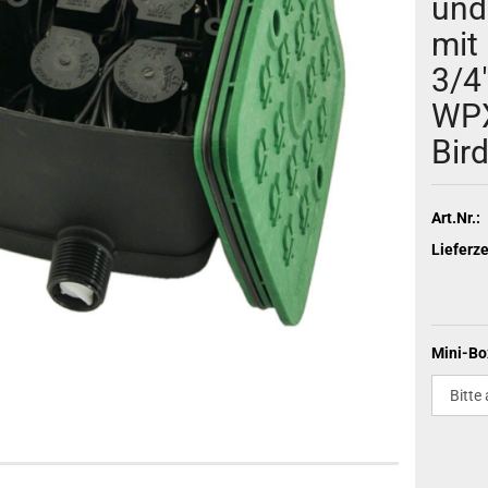
und
mit
3/4"
WPX
Bir
Art.Nr.:
Lieferze
Mini-Bo